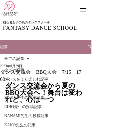
初心者女子の為のダンススクール
F
ANTASY DANCE SCHOOL
記事
全ての記事
2023年6月29日
全ての記事
ダンス交流会 BBQ大会 7/15 17：
00～
ダンスをより楽しむ記事
ダンス交流会から夏の
ダイエット関係の記事
BBQ大会へ！舞台は変わ
MOKA先生の投稿記事
れど、心は一つ
RIHO先生の投稿記事
NANAMI先生の投稿記事
KAKO先生の記事