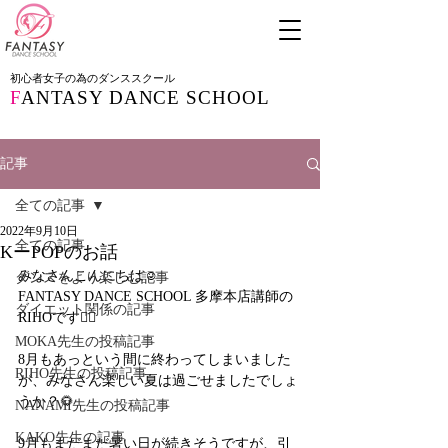
初心者女子の為のダンススクール
F
ANTASY DANCE SCHOOL
記事
全ての記事
2022年9月10日
全ての記事
KーPOPのお話
みなさんこんにちは☺️
ダンスをより楽しむ記事
FANTASY DANCE SCHOOL 多摩本店講師の
ダイエット関係の記事
RIHOです🙋‍♀️
MOKA先生の投稿記事
8月もあっという間に終わってしまいました
RIHO先生の投稿記事
が、みなさん楽しい夏は過ごせましたでしょ
うか？🌻
NANAMI先生の投稿記事
KAKO先生の記事
9月もまだまだ暑い日が続きそうですが、引