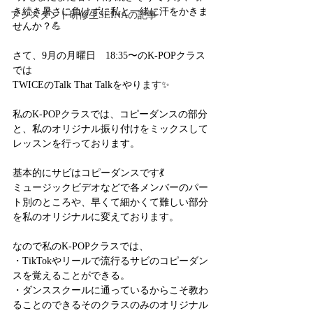
き続き暑さに負けずに私と一緒に汗をかきま
アシスタント研修生SEINAの記事
せんか？💪
さて、9月の月曜日　18:35〜のK-POPクラス
では
TWICEのTalk That Talkをやります✨
私のK-POPクラスでは、コピーダンスの部分
と、私のオリジナル振り付けをミックスして
レッスンを行っております。
基本的にサビはコピーダンスです💃
ミュージックビデオなどで各メンバーのパー
ト別のところや、早くて細かくて難しい部分
を私のオリジナルに変えております。
なので私のK-POPクラスでは、
・TikTokやリールで流行るサビのコピーダン
スを覚えることができる。
・ダンススクールに通っているからこそ教わ
ることのできるそのクラスのみのオリジナル