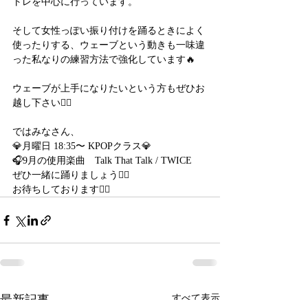
トレを中心に行っています。
そして女性っぽい振り付けを踊るときによく
使ったりする、ウェーブという動きも一味違
った私なりの練習方法で強化しています🔥
ウェーブが上手になりたいという方もぜひお
越し下さい🙋‍♀️
ではみなさん、
💎月曜日 18:35〜 KPOPクラス💎
🎧9月の使用楽曲　Talk That Talk / TWICE
ぜひ一緒に踊りましょう❤️‍🔥
お待ちしております🙇‍♀️
最新記事
すべて表示