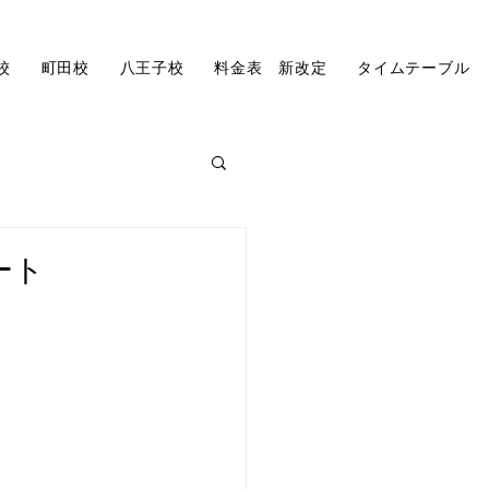
校
町田校
八王子校
料金表 新改定
タイムテーブル
研修生SEINAの記事
ート