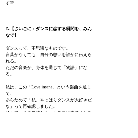
す🩷
⸻
📝
【さいごに：ダンスに恋する瞬間を、みん
なで】
ダンスって、不思議なものです。
言葉がなくても、自分の想いを誰かに伝えら
れる。
ただの音楽が、身体を通じて「物語」にな
る。
私は、この「Love insane」という楽曲を通じ
て、
あらためて「私、やっぱりダンスが大好きだ
な」って再確認しました。
そして、その気持ちを、クラスに来てくれる
みなさんと共有したいと強く思いました。
だから、2026年のODORIMA showでは、