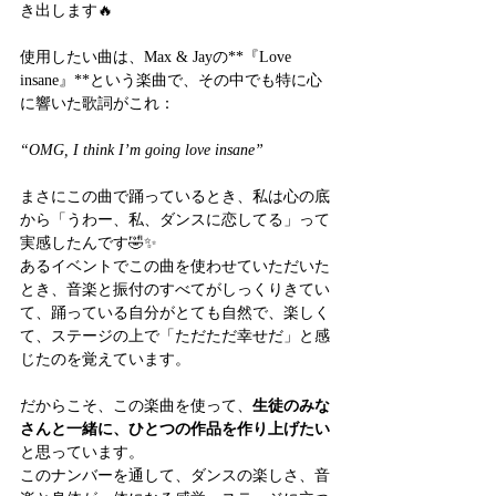
き出します🔥
使用したい曲は、Max & Jayの**『Love 
insane』**という楽曲で、その中でも特に心
に響いた歌詞がこれ：
“OMG, I think I’m going love insane”
まさにこの曲で踊っているとき、私は心の底
から「うわー、私、ダンスに恋してる」って
実感したんです🤣✨
あるイベントでこの曲を使わせていただいた
とき、音楽と振付のすべてがしっくりきてい
て、踊っている自分がとても自然で、楽しく
て、ステージの上で「ただただ幸せだ」と感
じたのを覚えています。
だからこそ、この楽曲を使って、
生徒のみな
さんと一緒に、ひとつの作品を作り上げたい
と思っています。
このナンバーを通して、ダンスの楽しさ、音