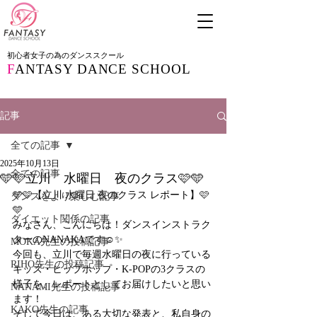
初心者女子の為のダンススクール
F
ANTASY DANCE SCHOOL
記事
全ての記事
2025年10月13日
全ての記事
🩵🩷立川 水曜日 夜のクラス🩷🩵
🩵🩷【立川 水曜日 夜のクラス レポート】🩷
ダンスをより楽しむ記事
🩵
ダイエット関係の記事
みなさん、こんにちは！ダンスインストラク
ターのNANAKAです☺️✨
MOKA先生の投稿記事
今回も、立川で毎週水曜日の夜に行っている
RIHO先生の投稿記事
キッズ・ヒップホップ・K-POPの3クラスの
様子を、レポートとしてお届けしたいと思い
NANAMI先生の投稿記事
ます！
KAKO先生の記事
そして今日は、ある大切な発表と、私自身の