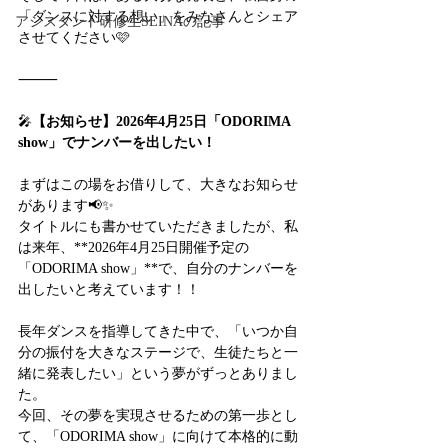
「ダンスに対する想い」をみなさんとシェア
アシスタント研修生SEINAの記事
させてください🩷
⸻
🎤
【お知らせ】2026年4月25日「ODORIMA 
show」でナンバーを出したい！
まずはこの場をお借りして、大きなお知らせ
があります📢✨
タイトルにも書かせていただきましたが、私
は来年、**2026年4月25日開催予定の
「ODORIMA show」**で、自分のナンバーを
出したいと考えています！！
長年ダンスを指導してきた中で、「いつか自
分の振付を大きなステージで、生徒たちと一
緒に発表したい」という夢がずっとありまし
た。
今回、その夢を実現させるための第一歩とし
て、「ODORIMA show」に向けて本格的に動