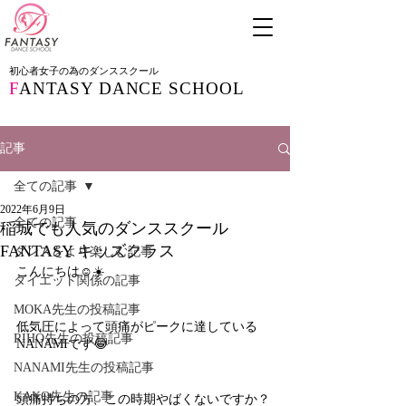
初心者女子の為のダンススクール
F
ANTASY DANCE SCHOOL
記事
全ての記事
2022年6月9日
全ての記事
稲城でも人気のダンススクール
FANTASY キッズクラス
ダンスをより楽しむ記事
こんにちは☺️☀️
ダイエット関係の記事
MOKA先生の投稿記事
低気圧によって頭痛がピークに達している
RIHO先生の投稿記事
NANAMIです😂
NANAMI先生の投稿記事
KAKO先生の記事
頭痛持ちの方、この時期やばくないですか？