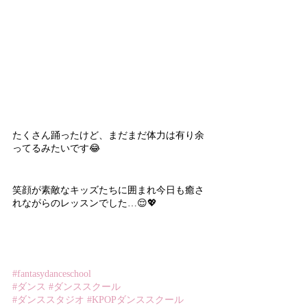
たくさん踊ったけど、まだまだ体力は有り余
ってるみたいです😂
笑顔が素敵なキッズたちに囲まれ今日も癒さ
れながらのレッスンでした…😌💖
#fantasydanceschool
#ダンス
#ダンススクール
#ダンススタジオ
#KPOPダンススクール