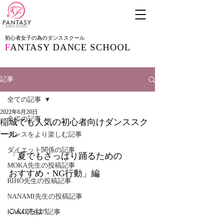
初心者女子の為のダンススクール
F
ANTASY DANCE SCHOOL
記事
全ての記事
2022年6月20日
全ての記事
稲城でも人気の初心者向けダンススク
ール
ダンスをより楽しむ記事
ダイエット関係の記事
「夏でもさっぱり踊るための
MOKA先生の投稿記事
おすすめ・NG行動」編
RIHO先生の投稿記事
NANAMI先生の投稿記事
こんにちは！
KAKO先生の記事