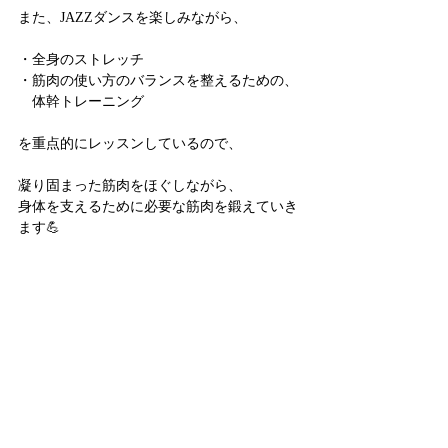
また、JAZZダンスを楽しみながら、
・全身のストレッチ
・筋肉の使い方のバランスを整えるための、
　体幹トレーニング
を重点的にレッスンしているので、
凝り固まった筋肉をほぐしながら、
身体を支えるために必要な筋肉を鍛えていき
ます💪
一緒に
身体を改善
していきましょう🌷
気になる方は、是非一度遊びにきてみてくだ
さい😊
それでは、
金曜18:30〜19:30 JAZZ超入門クラスにて、
（キッズは17:20〜！）