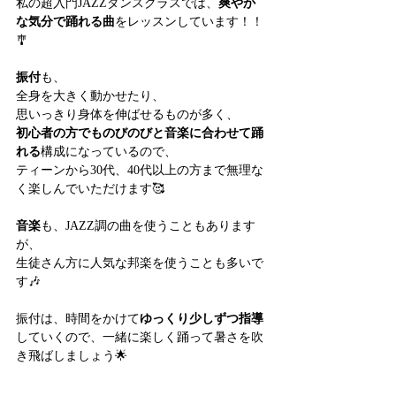
私の超入門JAZZダンスクラスでは、
爽やか
な気分で踊れる曲
をレッスンしています！！
🎐
振付
も、
全身を大きく動かせたり、
思いっきり身体を伸ばせるものが多く、
初心者の方でものびのびと音楽に合わせて踊
れる
構成になっているので、
ティーンから30代、40代以上の方まで無理な
く楽しんでいただけます🥰
音楽
も、JAZZ調の曲を使うこともあります
が、
生徒さん方に人気な邦楽を使うことも多いで
す🎶
振付は、時間をかけて
ゆっくり少しずつ指導
していくので、一緒に楽しく踊って暑さを吹
き飛ばしましょう🌟