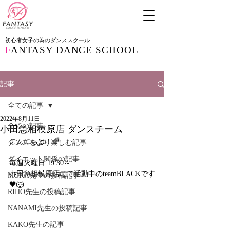
初心者女子の為のダンススクール
F
ANTASY DANCE SCHOOL
記事
全ての記事
2022年8月11日
全ての記事
小田急相模原店 ダンスチーム
こんにちは！🌈
ダンスをより楽しむ記事
ダイエット関係の記事
毎週火曜日 19:30～ 
小田急相模原店にて活動中のteamBLACKです
MOKA先生の投稿記事
🖤🐺
RIHO先生の投稿記事
NANAMI先生の投稿記事
KAKO先生の記事