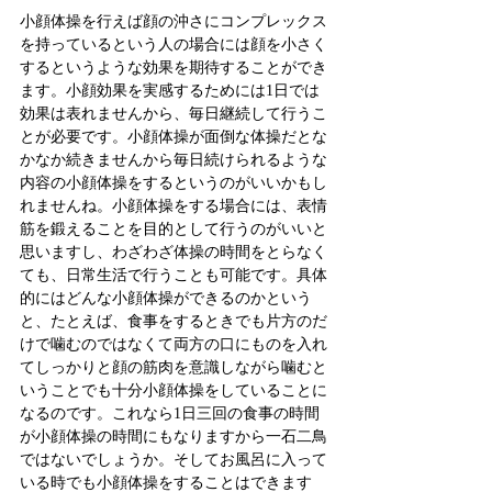
小顔体操を行えば顔の沖さにコンプレックス
を持っているという人の場合には顔を小さく
するというような効果を期待することができ
ます。小顔効果を実感するためには1日では
効果は表れませんから、毎日継続して行うこ
とが必要です。小顔体操が面倒な体操だとな
かなか続きませんから毎日続けられるような
内容の小顔体操をするというのがいいかもし
れませんね。小顔体操をする場合には、表情
筋を鍛えることを目的として行うのがいいと
思いますし、わざわざ体操の時間をとらなく
ても、日常生活で行うことも可能です。具体
的にはどんな小顔体操ができるのかという
と、たとえば、食事をするときでも片方のだ
けで噛むのではなくて両方の口にものを入れ
てしっかりと顔の筋肉を意識しながら噛むと
いうことでも十分小顔体操をしていることに
なるのです。これなら1日三回の食事の時間
が小顔体操の時間にもなりますから一石二鳥
ではないでしょうか。そしてお風呂に入って
いる時でも小顔体操をすることはできます