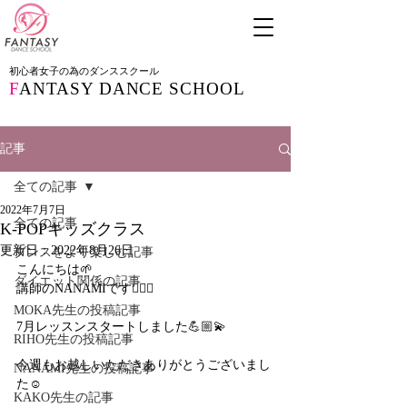
初心者女子の為のダンススクール
F
ANTASY DANCE SCHOOL
記事
全ての記事
2022年7月7日
全ての記事
K-POPキッズクラス
更新日：
2022年8月26日
ダンスをより楽しむ記事
こんにちは🌱
ダイエット関係の記事
講師のNANAMIです🙋🏻‍♀️
MOKA先生の投稿記事
7月レッスンスタートしました💪🏼💫
RIHO先生の投稿記事
今週もお越しいただきありがとうございまし
NANAMI先生の投稿記事
た☺️
KAKO先生の記事