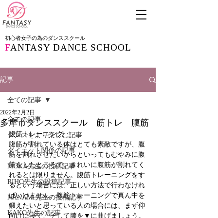
初心者女子の為のダンススクール
F
ANTASY DANCE SCHOOL
記事
全ての記事
2022年2月2日
全ての記事
多摩市ダンススクール 筋トレ 腹筋
腹筋トレーニング
ダンスをより楽しむ記事
腹筋が割れている体はとても素敵ですが、腹
ダイエット関係の記事
筋を割れさせたいからといってもむやみに腹
筋をしたところで、きれいに腹筋が割れてく
MOKA先生の投稿記事
れるとは限りません。腹筋トレーニングをす
RIHO先生の投稿記事
るという場合には、正しい方法で行わなけれ
ばいけません。腹筋トレーニングで真ん中を
NANAMI先生の投稿記事
鍛えたいと思っている人の場合には、まず仰
KAKO先生の記事
向けに寝て、そして膝を▼に曲げましょう。