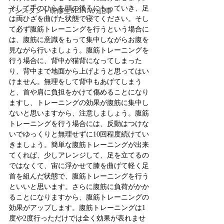
そして手のひらを頭の後ろにもっていき、足
アシスタント研修生SEINAの記事
は両ひざを曲げた状態で寝てください。そし
て必ず腹筋トレーニングを行うという場合に
は、腹筋に意識をもって集中しながらお腹を
見ながら行いましょう。腹筋トレーニングを
行う場合に、背中が猫背になってしまった
り、背中まで地面から上げようと思ってはい
けません。無理をして背中もあげてしまう
と、首や肩に負担をかけて傷めることになり
ますし、トレーニングの効果が腹筋に集中し
ないと思いますから、注意しましょう。腹筋
トレーニングを行う場合には、反動はつけな
いでゆっくりと無理せずに10回程度続けてい
きましょう。簡単な腹筋トレーニングが出来
てくれば、少しアレンジして、足を立てるの
ではなくて、宙に浮かせて膝を曲げて軽く足
首を組んだ状態で、腹筋トレーニングを行う
といいと思います。さらに腹筋に負荷がかか
ることになりますから、腹筋トレーニングの
効果がアップします。腹筋トレーニングは1
度や2度行っただけでは全く効果が表れませ