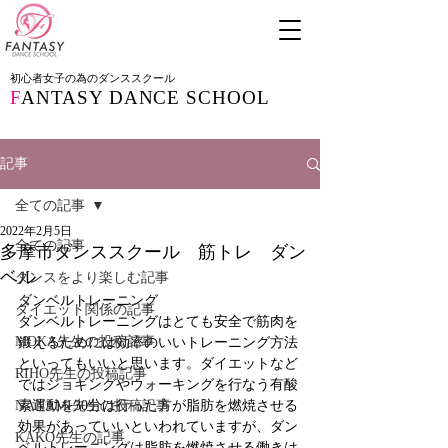
初心者女子の為のダンススクール
F
ANTASY DANCE SCHOOL
記事
全ての記事
2022年2月5日
全ての記事
多摩市ダンススクール 筋トレ ダン
ベル
ダンスをより楽しむ記事
ダンベルトレーニング
ダイエット関係の記事
ダンベルトレーニングはとても安全で筋肉を
MOKA先生の投稿記事
鍛えるためには効率のいいトレーニング方法
といってもいいと思います。ダイエットなど
RIHO先生の投稿記事
ではジョギングやウォーキングを行なう有酸
NANAMI先生の投稿記事
素運動を30分は行った方が脂肪を燃焼させる
効果があっていいといわれていますが、ダン
KAKO先生の記事
ベルトレーニングは脂肪を燃焼させる働きは