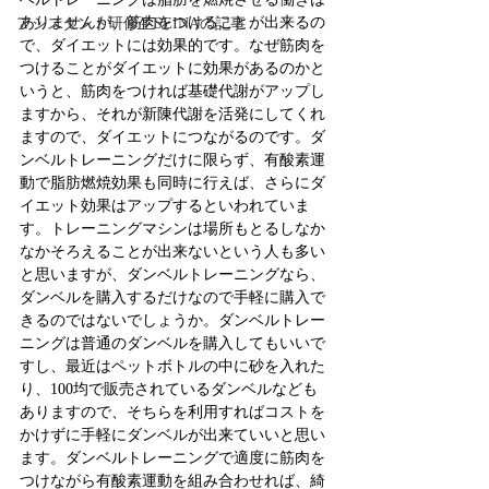
ありませんが、筋肉をつけることが出来るの
アシスタント研修生SEINAの記事
で、ダイエットには効果的です。なぜ筋肉を
つけることがダイエットに効果があるのかと
いうと、筋肉をつければ基礎代謝がアップし
ますから、それが新陳代謝を活発にしてくれ
ますので、ダイエットにつながるのです。ダ
ンベルトレーニングだけに限らず、有酸素運
動で脂肪燃焼効果も同時に行えば、さらにダ
イエット効果はアップするといわれていま
す。トレーニングマシンは場所もとるしなか
なかそろえることが出来ないという人も多い
と思いますが、ダンベルトレーニングなら、
ダンベルを購入するだけなので手軽に購入で
きるのではないでしょうか。ダンベルトレー
ニングは普通のダンベルを購入してもいいで
すし、最近はペットボトルの中に砂を入れた
り、100均で販売されているダンベルなども
ありますので、そちらを利用すればコストを
かけずに手軽にダンベルが出来ていいと思い
ます。ダンベルトレーニングで適度に筋肉を
つけながら有酸素運動を組み合わせれば、綺