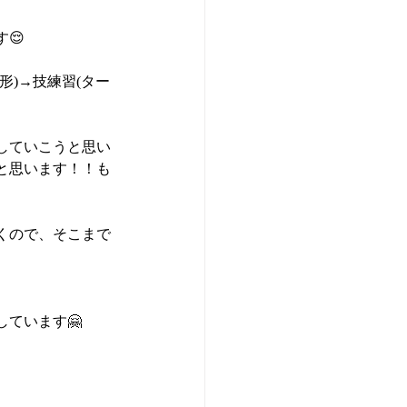
😌
)→技練習(ター
していこうと思い
と思います！！も
くので、そこまで
ています🤗