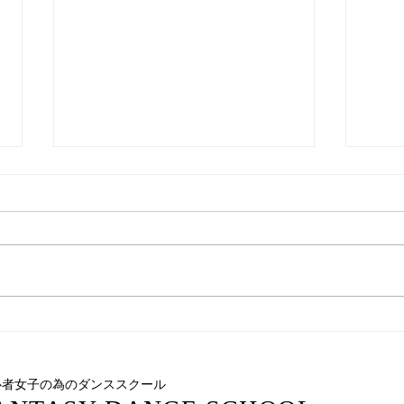
【多摩 初心者向けママさんダ
【多
ンス】未経験でも安心して楽
ールな
しめるダンススクール
SC
心者女子の為のダンススクール
く成