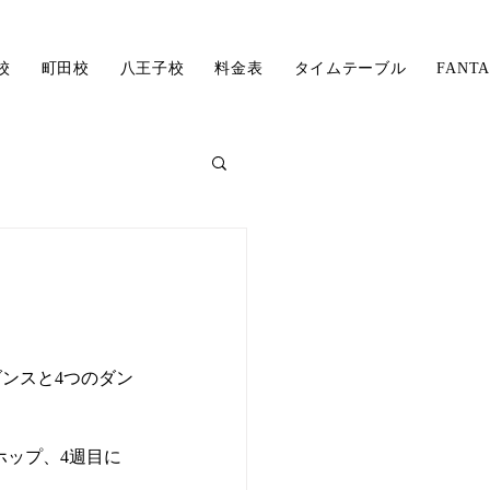
校
町田校
八王子校
料金表
タイムテーブル
FAN
研修生SEINAの記事
ンスと4つのダン
ホップ、4週目に