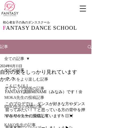
初心者女子の為のダンススクール
F
ANTASY DANCE SCHOOL
記事
全ての記事
2024年6月11日
全ての記事
自分の姿をしっかり見れています
か？？
ダンスをより楽しむ記事
こんにちは！
ダイエット関係の記事
FANTASY講師MINAMI（みなみ）です！🌼
MOKA先生の投稿記事
このブログでは、ダンスが好きな方やダンス
RIHO先生の投稿記事
習ってみたい！！と思っている方の背中を押
NANAMI先生の投稿記事
すをモットーに発信しています🫰🏻💓
KAKO先生の記事
早速本題にレッツゴーしましょう▶︎▷