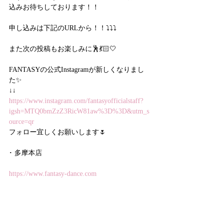
込みお待ちしております！！
申し込みは下記のURLから！！⤵⤵⤵
また次の投稿もお楽しみに🕺💃🏻🤍
FANTASYの公式Instagramが新しくなりまし
た✨
↓↓
https://www.instagram.com/fantasyofficialstaff?
igsh=MTQ0bmZzZ3RicW81aw%3D%3D&utm_s
ource=qr
フォロー宜しくお願いします🌷
･ 多摩本店
https://www.fantasy-dance.com
･ 立川店
https://www.fds-dance.com/?