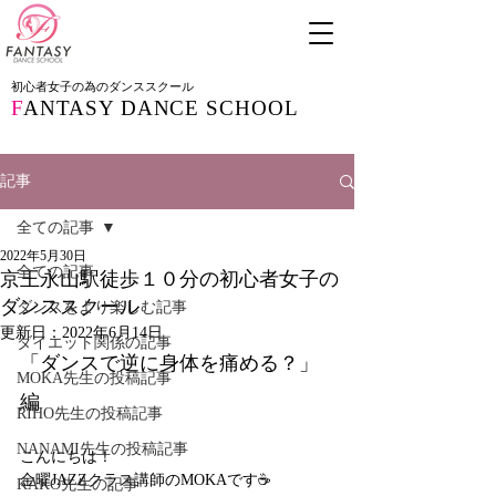
初心者女子の為のダンススクール
F
ANTASY DANCE SCHOOL
記事
全ての記事
2022年5月30日
全ての記事
京王永山駅徒歩１０分の初心者女子の
ダンススクール
ダンスをより楽しむ記事
更新日：
2022年6月14日
ダイエット関係の記事
「ダンスで逆に身体を痛める？」
MOKA先生の投稿記事
編
RIHO先生の投稿記事
NANAMI先生の投稿記事
こんにちは！
金曜JAZZクラス講師のMOKAです☕️
KAKO先生の記事