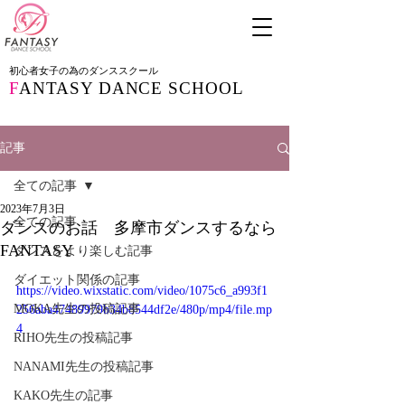
初心者女子の為のダンススクール
F
ANTASY DANCE SCHOOL
記事
全ての記事
2023年7月3日
全ての記事
ダンスのお話 多摩市ダンスするなら
FANTASY
ダンスをより楽しむ記事
ダイエット関係の記事
https://video.wixstatic.com/video/1075c6_a993f1
MOKA先生の投稿記事
256aba47489979b34b8544df2e/480p/mp4/file.mp
4
RIHO先生の投稿記事
NANAMI先生の投稿記事
KAKO先生の記事