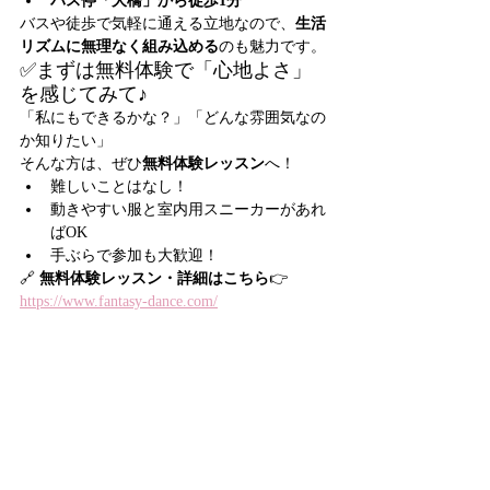
バス停「大橋」から徒歩1分
バスや徒歩で気軽に通える立地なので、
生活
リズムに無理なく組み込める
のも魅力です。
✅まずは無料体験で「心地よさ」
を感じてみて♪
「私にもできるかな？」「どんな雰囲気なの
か知りたい」
そんな方は、ぜひ
無料体験レッスン
へ！
難しいことはなし！
動きやすい服と室内用スニーカーがあれ
ばOK
手ぶらで参加も大歓迎！
🔗 
無料体験レッスン・詳細はこちら
👉 
https://www.fantasy-dance.com/
✅こんな方におすすめ！
新しい趣味を始めたい大人の女性
忙しい日々に“自分だけの時間”を持ちた
い方
自信をつけたい・もっと自分を好きにな
りたい方
表現すること・身体を動かすことが好き