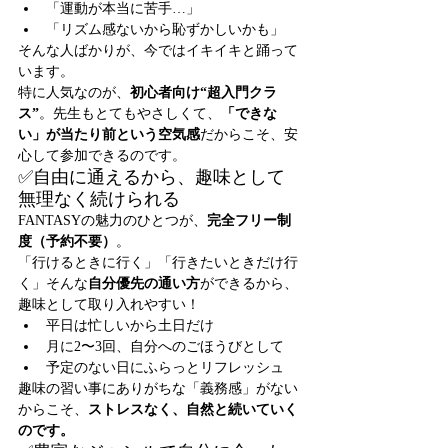
「運動が本当に苦手…」
「リズム感ないから恥ずかしいかも」
そんな人ばかりが、今ではイキイキと踊って
います。
特に人気なのが、
初心者向け“超入門クラ
ス”
。先生もとてもやさしくて、
「できな
い」が当たり前という空気感
だからこそ、安
心して参加できるのです。
✅自由に通えるから、趣味として
無理なく続けられる
FANTASYの魅力のひとつが、
完全フリー制
度（予約不要）
。
「行けるときに行く」「行きたいときだけ行
く」そんな
自分優先の通い方
ができるから、
趣味として取り入れやすい！
平日は忙しいから土日だけ
月に2〜3回、自分へのごほうびとして
予定のない日にふらっとリフレッシュ
趣味の習い事にありがちな「義務感」がない
からこそ、
ストレスなく、自然と続いていく
のです。