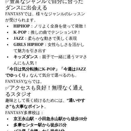
✅豊富なジャンルで自分に合った
ダンスに出会える
FANTASYでは、様々なジャンルのレッスン
が受けられます。
HIPHOP
：ノリよく全身を使って発散！
K-POP
：推しの曲でテンションUP！
JAZZ
：柔らかな動きで美しく表現
GIRLS HIPHOP
：女性らしさを活かし
て魅力を引き出す
キッズダンス
：親子で一緒に通うママさ
んにも人気！
「今日は気分転換にK-POP」「今週はJAZZ
でゆっくり」
なんて気分で選べるのも、
FANTASYならでは。
✅アクセスも良好！無理なく通え
るスタジオ
趣味として長く続けるためには、
“通いやす
さ”も大事なポイント
。
FANTASY多摩校は：
京王永山駅・小田急永山駅から徒歩10分
多摩センター駅から徒歩25分