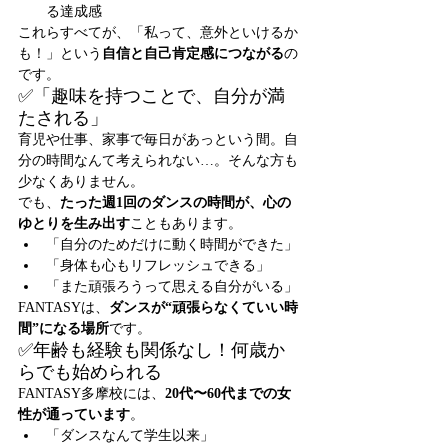
る達成感
これらすべてが、「私って、意外といけるか
も！」という
自信と自己肯定感につながる
の
です。
✅「趣味を持つことで、自分が満
たされる」
育児や仕事、家事で毎日があっという間。自
分の時間なんて考えられない…。そんな方も
少なくありません。
でも、
たった週1回のダンスの時間が、心の
ゆとりを生み出す
こともあります。
「自分のためだけに動く時間ができた」
「身体も心もリフレッシュできる」
「また頑張ろうって思える自分がいる」
FANTASYは、
ダンスが“頑張らなくていい時
間”になる場所
です。
✅年齢も経験も関係なし！何歳か
らでも始められる
FANTASY多摩校には、
20代〜60代までの女
性が通っています
。
「ダンスなんて学生以来」