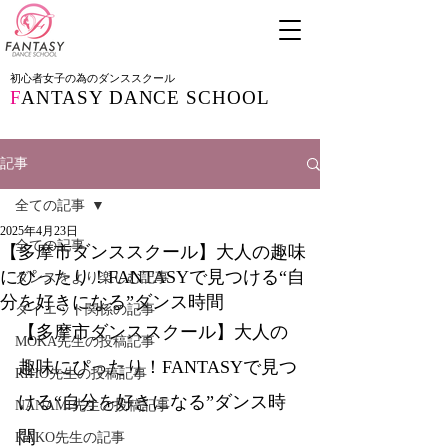
初心者女子の為のダンススクール
F
ANTASY DANCE SCHOOL
記事
全ての記事
2025年4月23日
全ての記事
【多摩市ダンススクール】大人の趣味
にぴったり！FANTASYで見つける“自
ダンスをより楽しむ記事
分を好きになる”ダンス時間
ダイエット関係の記事
【多摩市ダンススクール】大人の
MOKA先生の投稿記事
趣味にぴったり！FANTASYで見つ
RIHO先生の投稿記事
ける“自分を好きになる”ダンス時
NANAMI先生の投稿記事
間
KAKO先生の記事