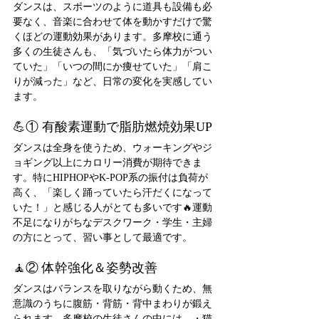
ダンスは、スポーツのように道具も設備も必
要なく、音楽に合わせて体を動かすだけで驚
くほどの運動効果があります。多摩校に通う
多くの生徒さんも、「気づいたら体力がつい
ていた」「いつの間にか痩せていた」「肩こ
りが減った」など、日常の変化を実感してい
ます。
💪① 有酸素運動で脂肪燃焼効果UP
ダンスは全身を使うため、ウォーキングやジ
ョギング以上にカロリー消費が期待できま
す。特にHIPHOPやK-POP系の振付は負荷が
高く、「楽しく踊っていたら汗だくになって
いた！」と感じる人がとても多いです🔥運動
不足になりがちなデスクワーク・学生・主婦
の方にとって、習い事として最適です。
🧘② 体幹強化＆姿勢改善
ダンスはバランスを取りながら動くため、無
意識のうちに腹筋・背筋・背中まわりが鍛え
られます。多摩校の生徒さんの中には、・猫