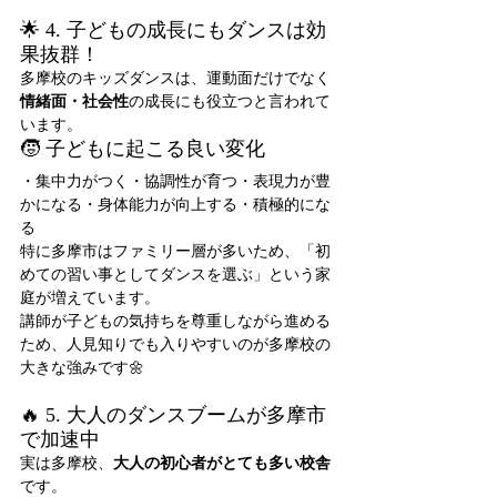
🌟 4. 子どもの成長にもダンスは効
果抜群！
多摩校のキッズダンスは、運動面だけでなく
情緒面・社会性
の成長にも役立つと言われて
います。
🧒 子どもに起こる良い変化
・集中力がつく・協調性が育つ・表現力が豊
かになる・身体能力が向上する・積極的にな
る
特に多摩市はファミリー層が多いため、「初
めての習い事としてダンスを選ぶ」という家
庭が増えています。
講師が子どもの気持ちを尊重しながら進める
ため、人見知りでも入りやすいのが多摩校の
大きな強みです🌼
🔥 5. 大人のダンスブームが多摩市
で加速中
実は多摩校、
大人の初心者がとても多い校舎
です。