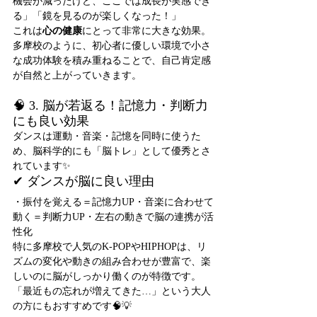
機会が減ったけど、ここでは成長が実感でき
る」「鏡を見るのが楽しくなった！」
これは
心の健康
にとって非常に大きな効果。
多摩校のように、初心者に優しい環境で小さ
な成功体験を積み重ねることで、自己肯定感
が自然と上がっていきます。
🧠 3. 脳が若返る！記憶力・判断力
にも良い効果
ダンスは運動・音楽・記憶を同時に使うた
め、脳科学的にも「脳トレ」として優秀とさ
れています✨
✔ ダンスが脳に良い理由
・振付を覚える＝記憶力UP・音楽に合わせて
動く＝判断力UP・左右の動きで脳の連携が活
性化
特に多摩校で人気のK-POPやHIPHOPは、リ
ズムの変化や動きの組み合わせが豊富で、楽
しいのに脳がしっかり働くのが特徴です。
「最近もの忘れが増えてきた…」という大人
の方にもおすすめです🧠💡