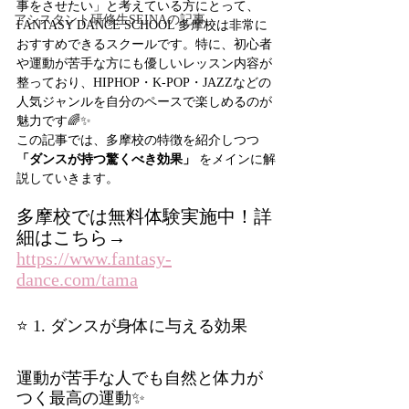
事をさせたい」と考えている方にとって、
アシスタント研修生SEINAの記事
FANTASY DANCE SCHOOL 多摩校は非常に
おすすめできるスクールです。特に、初心者
や運動が苦手な方にも優しいレッスン内容が
整っており、HIPHOP・K-POP・JAZZなどの
人気ジャンルを自分のペースで楽しめるのが
魅力です🌈✨
この記事では、多摩校の特徴を紹介しつつ 
「ダンスが持つ驚くべき効果」
 をメインに解
説していきます。
多摩校では無料体験実施中！詳
細はこちら→ 
https://www.fantasy-
dance.com/tama
⭐ 1. ダンスが身体に与える効果
運動が苦手な人でも自然と体力が
つく最高の運動✨