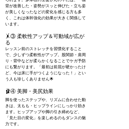
背が改善した・姿勢がスッと伸びた・立ち姿
が美しくなったなどの変化を感じる方も多
く、これは体幹強化の効果が大きく関係して
います。
🤸③ 柔軟性アップ＆可動域が広が
る
レッスン前のストレッチを習慣化すること
で、少しずつ柔軟性がアップ。股関節・肩周
り・背中などが柔らかくなることでケガ予防
にも繋がります。「最初は前屈が硬かったけ
ど、今は床に手がつくようになった！」とい
う人も珍しくありません🌟
🩰④ 美脚・美尻効果
脚を使ったステップや、リズムに合わせた動
きは、太もも・ヒップラインにしっかり効き
ます。ヒップアップや脚の引き締めなど、
「見た目の変化」を楽しめるのもダンスの魅
力です。