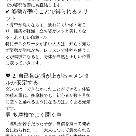
での姿勢改善にも直結します。
✔ 姿勢が整うことで得られるメリ
ット
・背中が丸くならず、疲れにくい🌿・肩こ
り・腰痛が軽減・立ち姿がスッと美しくな
る・若々しい印象へ✨
特にデスクワークが多い大人は、知らず知ら
ず姿勢が崩れがち。レッスンで体幹を使うこ
とが習慣になると、身体が自然と正しい位置
に戻っていきます。
💖 2. 自己肯定感が上がる＝メンタ
ルが安定する
ダンスは「できなかったことができる」体験
の積み重ね。多摩校でも、初心者が数ヶ月後
に堂々と踊れるようになるのはよくある光景
です。
💬 多摩校でよく聞く声
「運動が苦手だった子が、自信を持って発表
会に出られた！」「大人になって褒められる