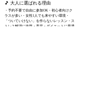
🎵 大人に選ばれる理由
・予約不要で自由に参加OK・初心者向けク
ラスが多い・女性1人でも来やすい環境・
「ついていけない」を作らないレッスン・ス
トレス解消に抜群・美容・ダイエットに最適
多摩市の“自然の中で暮らす安心感”と、「無
理なく体を動かしたい」という大人のニーズ
がマッチし、健康習慣としてダンスを選ぶ人
が増加しています✨
🎤 6. ダンスがコミュニティをつく
る
多摩校は、一度入ると「第二の居場所」にな
る人が多いのが特徴。
🌼 こんな嬉しい効果が
・同年代の友達ができる・発表会でチームの
絆が生まれる・ママ同士が仲良くなる・大人
同士で情報交換ができる
大人になってから自然に友達ができる場は貴
重です。ダンスは共通の趣味を通じて人と繋