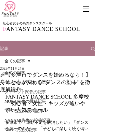
初心者女子の為のダンススクール
F
ANTASY DANCE SCHOOL
記事
全ての記事
2025年11月24日
全ての記事
🎉【多摩市でダンスを始めるなら！】
身体と心が変わる“ダンスの効果”を徹
ダンスをより楽しむ記事
底解説💃✨
ダイエット関係の記事
FANTASY DANCE SCHOOL 多摩校
MOKA先生の投稿記事
｜初心者・女性・キッズが通いや
すい人気スクール
RIHO先生の投稿記事
NANAMI先生の投稿記事
多摩市で「運動不足を解消したい」「ダンス
を習ってみたい」「子どもに楽しく続く習い
KAKO先生の記事