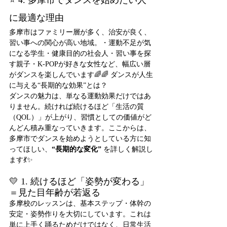
⭐ 4. 多摩市でダンスを始めたい人
に最適な理由
多摩市はファミリー層が多く、治安が良く、
習い事への関心が高い地域。・運動不足が気
になる学生・健康目的の社会人・習い事を探
す親子・K-POPが好きな女性など、幅広い層
がダンスを楽しんでいます🌈🌈 ダンスが人生
に与える“長期的な効果”とは？
ダンスの魅力は、単なる運動効果だけではあ
りません。続ければ続けるほど「生活の質
（QOL）」が上がり、習慣としての価値がど
んどん積み重なっていきます。ここからは、
多摩市でダンスを始めようとしている方に知
ってほしい、
“長期的な変化”
 を詳しく解説し
ます💃✨
💛 1. 続けるほど「姿勢が変わる」
＝見た目年齢が若返る
多摩校のレッスンは、基本ステップ・体幹の
安定・姿勢作りを大切にしています。これは
単に上手く踊るためだけではなく、日常生活